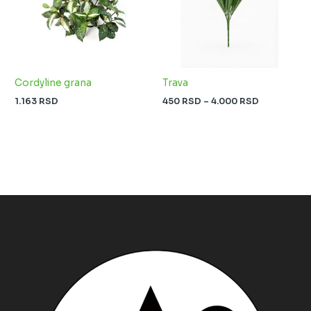
Cordyline grana
Trava
1.163
RSD
450
RSD
–
4.000
RSD