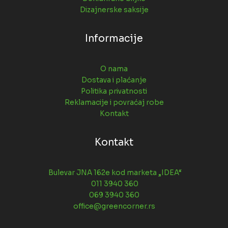
Dizajnerske saksije
Informacije
O nama
Dostava i plaćanje
Politika privatnosti
Reklamacije i povraćaj robe
Kontakt
Kontakt
Bulevar JNA 162e kod marketa „IDEA“
011 3940 360
069 3940 360
office@greencorner.rs