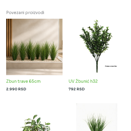
Povezani proizvodi
Zbun trave 65cm
UV Žbunić h32
2.990
RSD
792
RSD
Raspon
cena:
od
450 RSD
do
4.000 RSD