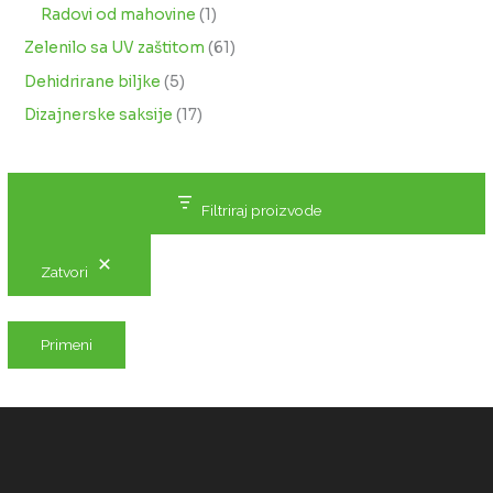
Radovi od mahovine
1
Zelenilo sa UV zaštitom
61
Dehidrirane biljke
5
Dizajnerske saksije
17
Filtriraj proizvode
Zatvori
Primeni