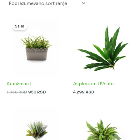
Originalna
Trenutna
cena
cena
Sale!
je
je:
bila:
950 RSD.
1.050 RSD.
Aranžman 1
Asplenium UVsafe
1.050
RSD
950
RSD
4.299
RSD