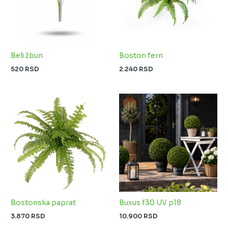
Beli žbun
Boston fern
520
RSD
2.240
RSD
Bostonska paprat
Buxus f30 UV p18
3.870
RSD
10.900
RSD