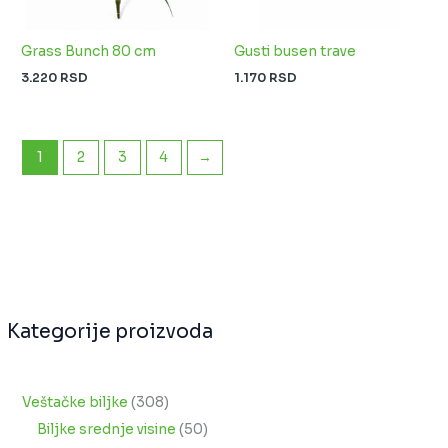
Grass Bunch 80 cm
Gusti busen trave
3.220
RSD
1.170
RSD
1
2
3
4
→
Kategorije proizvoda
Veštačke biljke
308
Biljke srednje visine
50