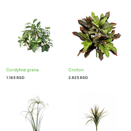
Cordyline grana
Croton
1.163
RSD
2.823
RSD