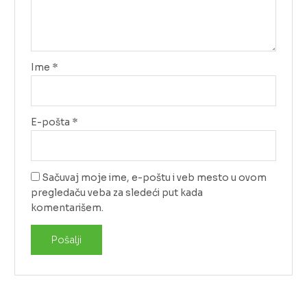
Ime
*
E-pošta
*
Sačuvaj moje ime, e-poštu i veb mesto u ovom
pregledaču veba za sledeći put kada
komentarišem.