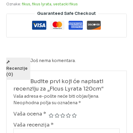
Oznake:
fikus
,
fikus lyrata
,
vestacki fikus
Guaranteed Safe Checkout
Još nema komentara.
Recenzije
(0)
Budite prvi koji će napisati
recenziju za „Ficus Lyrata 120cm“
Vaša adresa e-pošte neće biti objavljena.
Neophodna polja su označena
*
Vaša ocena
*
Vaša recenzija
*