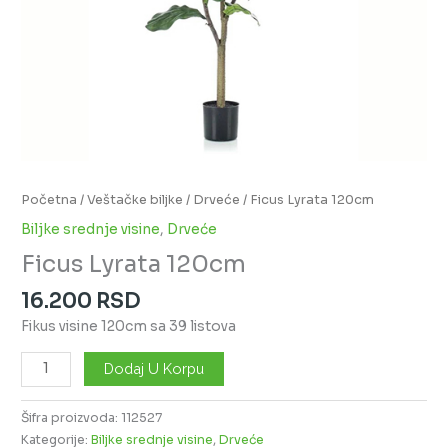
Početna
/
Veštačke biljke
/
Drveće
/ Ficus Lyrata 120cm
Biljke srednje visine
,
Drveće
Ficus Lyrata 120cm
16.200
RSD
Fikus visine 120cm sa 39 listova
Dodaj U Korpu
Šifra proizvoda:
112527
Kategorije:
Biljke srednje visine
,
Drveće