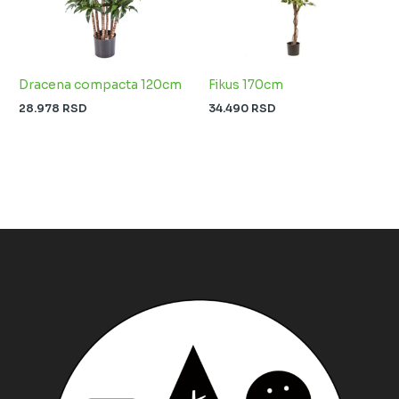
Dracena compacta 120cm
Fikus 170cm
28.978
RSD
34.490
RSD