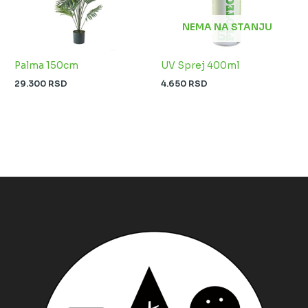
NEMA NA STANJU
Palma 150cm
UV Sprej 400ml
29.300
RSD
4.650
RSD