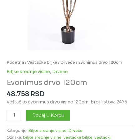
Početna
/
Veštačke biljke
/
Drveće
/ Evonimus drvo 120cm
Biljke srednje visine
,
Drveće
Evonimus drvo 120cm
48.758
RSD
Veštačko evonimus drvo visine 120cm, broj listova 2475
Dodaj U Korpu
Kategorije:
Biljke srednje visine
,
Drveće
Oznake:
biljke srednje visine
,
vestacke biljke
,
vestacki