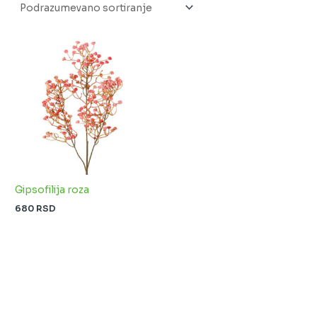
Gipsofilija roza
680
RSD