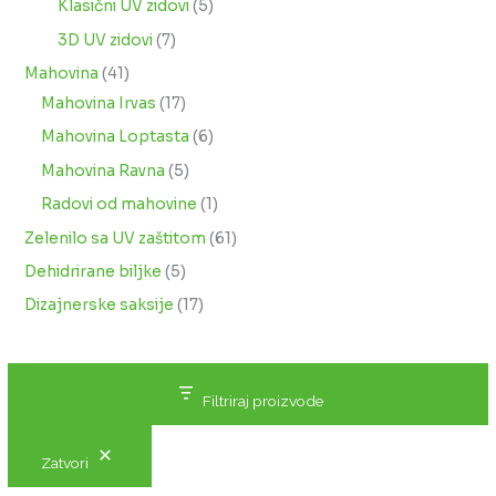
Klasični UV zidovi
5
3D UV zidovi
7
Mahovina
41
Mahovina Irvas
17
Mahovina Loptasta
6
Mahovina Ravna
5
Radovi od mahovine
1
Zelenilo sa UV zaštitom
61
Dehidrirane biljke
5
Dizajnerske saksije
17
Filtriraj proizvode
Zatvori