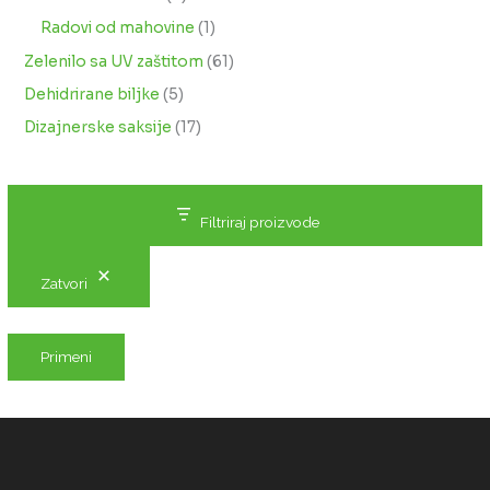
Radovi od mahovine
1
Zelenilo sa UV zaštitom
61
Dehidrirane biljke
5
Dizajnerske saksije
17
Filtriraj proizvode
Zatvori
Primeni