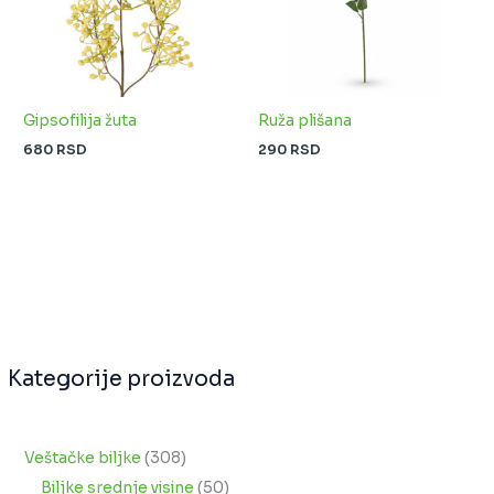
Gipsofilija žuta
Ruža plišana
680
RSD
290
RSD
Kategorije proizvoda
Veštačke biljke
308
Biljke srednje visine
50