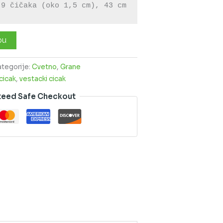
 9 čičaka (oko 1,5 cm), 43 cm
pu
ategorije:
Cvetno
,
Grane
cicak
,
vestacki cicak
teed Safe Checkout