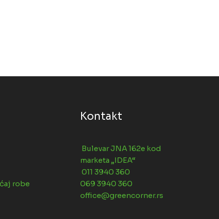
Kontakt
Bulevar JNA 162e kod
marketa „IDEA“
011 3940 360
ćaj robe
069 3940 360
office@greencorner.rs