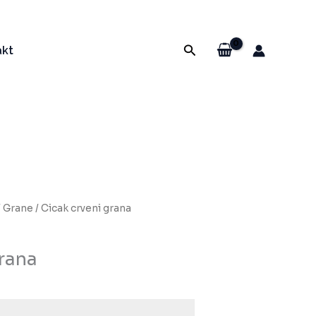
Pretraga
akt
/
Grane
/ Cicak crveni grana
grana