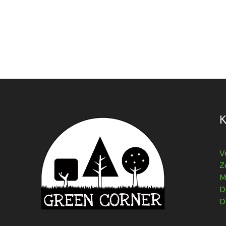
K
V
Z
M
D
D