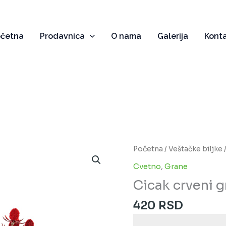
očetna
Prodavnica
O nama
Galerija
Kont
Cicak
Početna
/
Veštačke biljke
crveni
Cvetno
,
Grane
grana
Cicak crveni 
količina
420
RSD