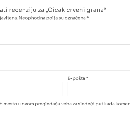
ati recenziju za „Cicak crveni grana“
javljena.
Neophodna polja su označena
*
E-pošta
*
eb mesto u ovom pregledaču veba za sledeći put kada komen