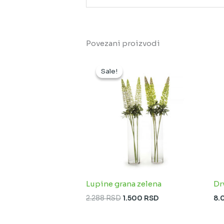
Povezani proizvodi
Originalna
Trenutna
cena
cena
Sale!
Sale!
je
je:
bila:
1.500 RSD.
2.288 RSD.
Lupine grana zelena
Dr
2.288
RSD
1.500
RSD
8.