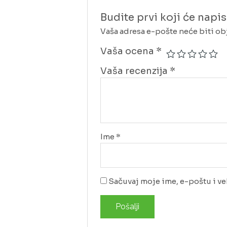
Budite prvi koji će napis
Vaša adresa e-pošte neće biti ob
Vaša ocena
*
Vaša recenzija
*
Ime
*
Sačuvaj moje ime, e-poštu i v