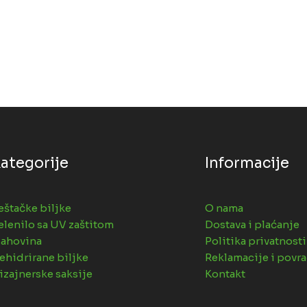
ategorije
Informacije
eštačke biljke
O nama
elenilo sa UV zaštitom
Dostava i plaćanje
ahovina
Politika privatnosti
ehidrirane biljke
Reklamacije i povra
izajnerske saksije
Kontakt