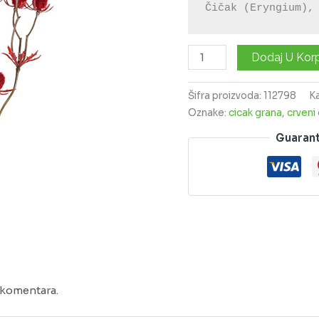
Čičak (Eryngium),
Dodaj U Kor
Šifra proizvoda:
112798
K
Oznake:
cicak grana
,
crveni 
Guaran
komentara.