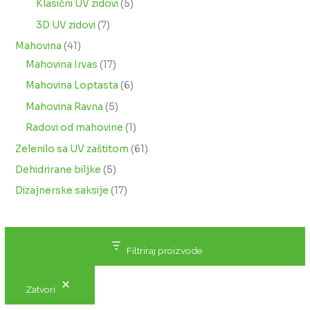
Klasični UV zidovi
5
3D UV zidovi
7
Mahovina
41
Mahovina Irvas
17
Mahovina Loptasta
6
Mahovina Ravna
5
Radovi od mahovine
1
Zelenilo sa UV zaštitom
61
Dehidrirane biljke
5
Dizajnerske saksije
17
Filtriraj proizvode
Zatvori