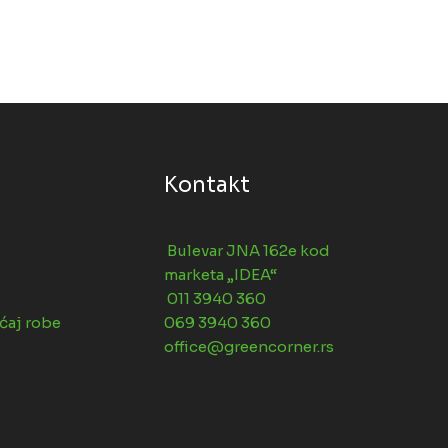
Kontakt
Bulevar JNA 162e kod
marketa „IDEA“
011 3940 360
ćaj robe
069 3940 360
office@greencorner.rs