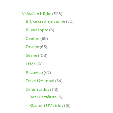
Veštačke biljke
308
Biljke srednje visine
50
Buxus lopte
6
Cvetno
68
Drveće
63
Grane
108
Lišće
32
Puzavice
47
Trave i žbunovi
54
Zeleni zidovi
18
Bez UV zaštite
5
Klasični UV zidovi
5