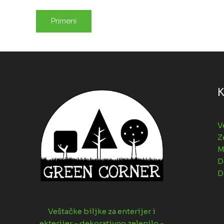
Primeni
K
V
Z
M
D
D
Veštačke biljke za enterijer i
ekterijer - dekorativno zelenilo -