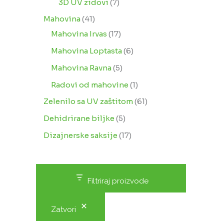
3D UV zidovi
7
Mahovina
41
Mahovina Irvas
17
Mahovina Loptasta
6
Mahovina Ravna
5
Radovi od mahovine
1
Zelenilo sa UV zaštitom
61
Dehidrirane biljke
5
Dizajnerske saksije
17
Filtriraj proizvode
Zatvori