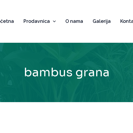
očetna
Prodavnica
O nama
Galerija
Kont
bambus grana